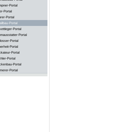
mpner-Portal
er-Portal
rer-Portal
llbau-Portal
ettleger-Portal
mausstatter-Portal
losser-Portal
erheit-Portal
ckateur-Portal
hler-Portal
ckenbau-Portal
merer-Portal