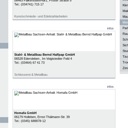
06463
Falkenstein/Harz
, Froser Straße 5
Tel.:
(034741) 715 17
Kle
Mal
Kunstschmiede- und Edelstahlarbeiten
Mau
Meta
Park
infos
Rau
Sch
Sich
Stu
Stahl- & Metallbau Bernd Halfpap GmbH
Tisc
06528
Edersleben
, Im Voigtstedter Feld 4
Tro
Tel.:
(03464) 67 41 73
Zim
Schlosserei & Metallbau
infos
Homafa GmbH
06179
Holleben
, Ernst-Thälmann-Str. 39
Tel.:
(0345) 688878-12