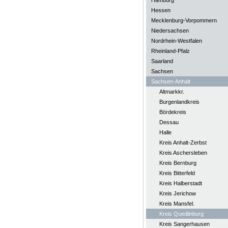
Hamburg
Hessen
Mecklenburg-Vorpommern
Niedersachsen
Nordrhein-Westfalen
Rheinland-Pfalz
Saarland
Sachsen
Sachsen-Anhalt
Altmarkkr.
Burgenlandkreis
Bördekreis
Dessau
Halle
Kreis Anhalt-Zerbst
Kreis Aschersleben
Kreis Bernburg
Kreis Bitterfeld
Kreis Halberstadt
Kreis Jerichow
Kreis Mansfel.
Kreis Quedlinburg
Kreis Sangerhausen