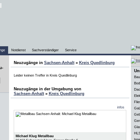
l
nge
Notdienst
Sachverständiger
Service
Neuzugänge in
Sachsen-Anhalt
»
Kreis Quedlinburg
Uns
Leider keinen Treffer in Kreis Quedlinburg
Bau
Bod
Neuzugänge in der Umgebung von
Dac
Sachsen-Anhalt
»
Kreis Quedlinburg
Elek
Flie
infos
GaL
Geb
Ger
Gla
HLS
Michael Klug Metallbau
Inn