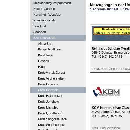
Mecklenburg-Vorpommern
Neuzugänge in der U
Niedersachsen
Sachsen-Anhalt
»
Krei
Nordrhein-Westfalen
Rheinland-Pfalz
Saarland
Sachsen
Sachsen-Anhalt
Altmarkkr.
Reinhardt Schulze Metal
Burgenlandkreis
06847
Dessau
, Brauereist
Bördekreis
Tel.:
(0340) 502 94 83
Dessau
Halle
Ihr starker Partner für Ge
Kreis Anhalt-Zerbst
Kreis Aschersleben
Kreis Bernburg
Kreis Bitterfeld
Kreis Halberstadt
Kreis Jerichow
Kreis Mansfel.
KGM Konstruktiver Glas
39261
Zerbst/Anhalt
, Kirsc
Kreis Quedlinburg
Tel.:
(03923) 48 69 97
Kreis Sangerhausen
Kreis Schönebeck
Glas- und Metallbau