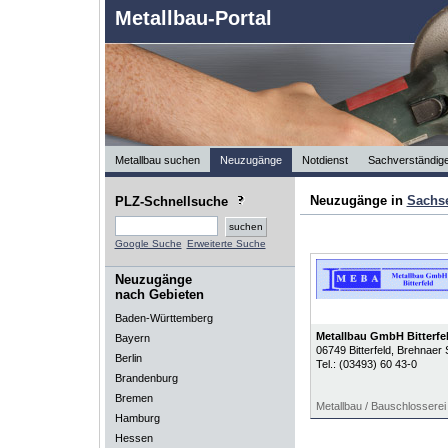
Metallbau-Portal
Metallbau suchen
Neuzugänge
Notdienst
Sachverständig
Neuzugänge in
Sachs
PLZ-Schnellsuche
Google Suche
Erweiterte Suche
Neuzugänge
nach Gebieten
Baden-Württemberg
Metallbau GmbH Bitterfe
Bayern
06749
Bitterfeld
, Brehnaer S
Berlin
Tel.:
(03493) 60 43-0
Brandenburg
Bremen
Metallbau / Bauschlosserei
Hamburg
Hessen