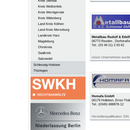
Kreis Stendal
Kreis Weißenfels
Kreis Wernigerode
Kreis Wittenberg
Land Kreis Köthen
Land Kreis Merseburg
Landkreis Harz
Metallbau Rudolf & Edel
06773
Reuden
, Dorfstraße
Magdeburg
Tel.:
(03 49 21) 2 83 62
Ohrekreis
Saalkreis
Unser Unternehmen wurde
Salzwedel
Schleswig-Holstein
Thüringen
Homafa GmbH
06179
Holleben
, Ernst-Thä
Tel.:
(0345) 688878-12
Herstellerqualifikation: DI