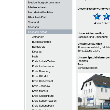
Mecklenburg-Vorpommern
Niedersachsen
Dieser Betrieb wurde vo
Nordrhein-Westfalen
Rheinland-Pfalz
Saarland
4
von
6
Ster
Sachsen
Sachsen-Anhalt
Unser Aktionsradius
Altmarkkr.
Saalkreis und Umgebung
Burgenlandkreis
Unsere Leistungen
Bördekreis
Aluminiumprodukte, Edelsta
Tore, Zäune u.v.m.
Dessau
Halle
Unsere
Spezialleistunge
Stahlbau
Kreis Anhalt-Zerbst
Tore
Kreis Aschersleben
Schweißarbeiten
Kreis Bernburg
Kreis Bitterfeld
Kreis Halberstadt
Kreis Jerichow
Kreis Mansfel.
Kreis Quedlinburg
Kreis Sangerhausen
Kreis Schönebeck