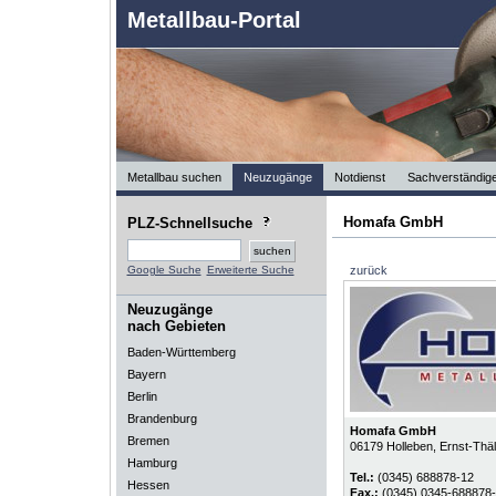
Metallbau-Portal
Metallbau suchen
Neuzugänge
Notdienst
Sachverständig
Homafa GmbH
PLZ-Schnellsuche
Google Suche
Erweiterte Suche
zurück
Neuzugänge
nach Gebieten
Baden-Württemberg
Bayern
Berlin
Brandenburg
Homafa GmbH
Bremen
06179
Holleben
, Ernst-Thä
Hamburg
Tel.:
(0345) 688878-12
Hessen
Fax.:
(0345) 0345-688878