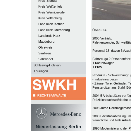
Kreis Stendal
Kreis Weißenfels
Kreis Wernigerode
Kreis Wittenberg
Land Kreis Köthen
Land Kreis Merseburg
Über uns
Landkreis Harz
2005 Vertrieb:
Magdeburg
Palettenwender, Schweißti
Ohrekreis
Personal 18, davon 3 Azub
Saalkreis
Fahrzeuge 2 Pritschenfah
Salzwedel
1 Kastenwagen
Schleswig-Holstein
1 PKW
Thüringen
Produkte - Schweißbaugru
- Industriearbeiten
- Zäune, Tore, Geländer, T
Fenstergitter aus Stahl, Ed
2004 5 Arbeitsplätze verf
Präzisionsschweißtische a
2003 Jutec Dornbiegemasch
2003 Edelstahlabteilung um
freundliche und helle Arbeit
1998 Modernisierung der P