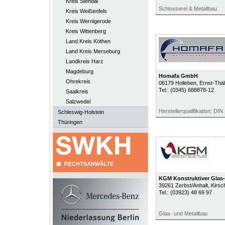
Kreis Stendal
Schlosserei & Metallbau
Kreis Weißenfels
Kreis Wernigerode
Kreis Wittenberg
Land Kreis Köthen
Land Kreis Merseburg
Landkreis Harz
Magdeburg
Homafa GmbH
Ohrekreis
06179
Holleben
, Ernst-Thä
Tel.:
(0345) 688878-12
Saalkreis
Salzwedel
Herstellerqualifikation: DI
Schleswig-Holstein
Thüringen
KGM Konstruktiver Glas
39261
Zerbst/Anhalt
, Kirsc
Tel.:
(03923) 48 69 97
Glas- und Metallbau