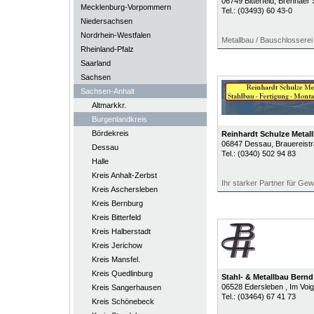
06749
Bitterfeld
, Brehnaer S
Mecklenburg-Vorpommern
Tel.:
(03493) 60 43-0
Niedersachsen
Nordrhein-Westfalen
Metallbau / Bauschlosserei
Rheinland-Pfalz
Saarland
Sachsen
Sachsen-Anhalt
Altmarkkr.
Burgenlandkreis
Bördekreis
Reinhardt Schulze Metal
06847
Dessau
, Brauereist
Dessau
Tel.:
(0340) 502 94 83
Halle
Kreis Anhalt-Zerbst
Ihr starker Partner für Ge
Kreis Aschersleben
Kreis Bernburg
Kreis Bitterfeld
Kreis Halberstadt
Kreis Jerichow
Kreis Mansfel.
Kreis Quedlinburg
Stahl- & Metallbau Bern
06528
Edersleben
, Im Voi
Kreis Sangerhausen
Tel.:
(03464) 67 41 73
Kreis Schönebeck