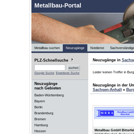
Metallbau-Portal
Metallbau suchen
Neuzugänge
Notdienst
Sachverständig
Neuzugänge in
Sachs
PLZ-Schnellsuche
Leider keinen Treffer in Bur
Google Suche
Erweiterte Suche
Neuzugänge
Neuzugänge in der U
nach Gebieten
Sachsen-Anhalt
»
Bur
Baden-Württemberg
Bayern
Berlin
Brandenburg
Bremen
Hamburg
Metallbau GmbH Bitterfe
Hessen