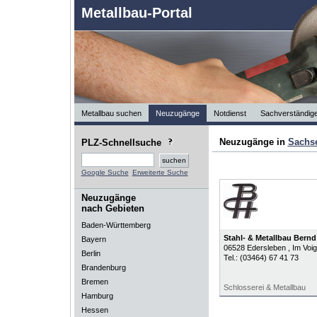
Metallbau-Portal
Metallbau suchen
Neuzugänge
Notdienst
Sachverständig
Neuzugänge in
Sachs
PLZ-Schnellsuche
Google Suche
Erweiterte Suche
Neuzugänge
nach Gebieten
Baden-Württemberg
Stahl- & Metallbau Bern
Bayern
06528
Edersleben
, Im Voi
Berlin
Tel.:
(03464) 67 41 73
Brandenburg
Bremen
Schlosserei & Metallbau
Hamburg
Hessen