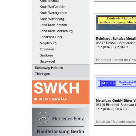
Kreis Stendal
Kreis Weißenfels
Kreis Wernigerode
Kreis Wittenberg
Land Kreis Köthen
Land Kreis Merseburg
Landkreis Harz
Reinhardt Schulze Metal
06847
Dessau
, Brauereist
Magdeburg
Tel.:
(0340) 502 94 83
Ohrekreis
Saalkreis
Ihr starker Partner für Ge
Salzwedel
Schleswig-Holstein
Thüringen
Metallbau GmbH Bitterfe
06749
Bitterfeld
, Brehnaer S
Tel.:
(03493) 60 43-0
Metallbau / Bauschlosserei