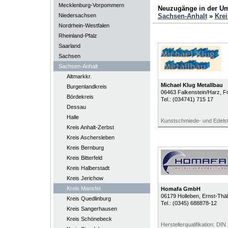
Mecklenburg-Vorpommern
Neuzugänge in der U
Niedersachsen
Sachsen-Anhalt
»
Krei
Nordrhein-Westfalen
Rheinland-Pfalz
Saarland
Sachsen
Sachsen-Anhalt
Altmarkkr.
Michael Klug Metallbau
Burgenlandkreis
06463
Falkenstein/Harz
, F
Bördekreis
Tel.:
(034741) 715 17
Dessau
Halle
Kunstschmiede- und Edelst
Kreis Anhalt-Zerbst
Kreis Aschersleben
Kreis Bernburg
Kreis Bitterfeld
Kreis Halberstadt
Kreis Jerichow
Kreis Mansfel.
Homafa GmbH
06179
Holleben
, Ernst-Thä
Kreis Quedlinburg
Tel.:
(0345) 688878-12
Kreis Sangerhausen
Kreis Schönebeck
Herstellerqualifikation: DI